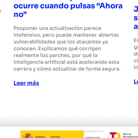
ocurre cuando pulsas “Ahora
J
y
no”
s
s
a
Posponer una actualización parece
inofensivo, pero puede mantener abiertas
E
vulnerabilidades que los atacantes ya
g
conocen. Explicamos qué corrigen
d
realmente los parches, por qué la
c
inteligencia artificial está acelerando esta
i
carrera y cómo actualizar de forma segura.
L
Leer más